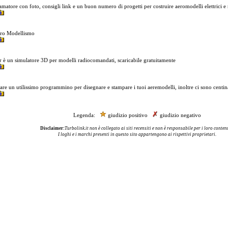
amatore con foto, consigli link e un buon numero di progetti per costruire aeromodelli elettrici e
ero Modellismo
 è un simulatore 3D per modelli radiocomandati, scaricabile gratuitamente
vare un utilissimo programmino per disegnare e stampare i tuoi aeremodelli, inoltre ci sono centina
Legenda:
giudizio positivo
giudizio negativo
Disclaimer:
Turbolink.it non è collegato ai siti recensiti e non è responsabile per i loro contenu
I loghi e i marchi presenti in questo sito appartengono ai rispettivi proprietari.