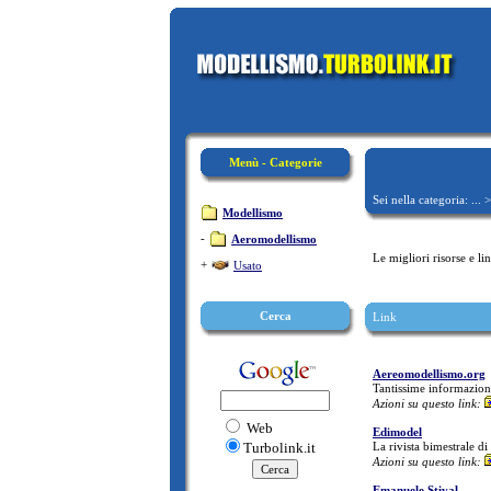
Menù - Categorie
Sei nella categoria: ... 
Modellismo
-
Aeromodellismo
Le migliori risorse e l
+
Usato
Cerca
Link
Aereomodellismo.org
Tantissime informazion
Azioni su questo link:
Web
Edimodel
Turbolink.it
La rivista bimestrale d
Azioni su questo link:
Emanuele Stival