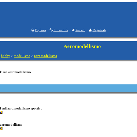
Esplora
I miei link
Accedi
Registrati
Aeromodellismo
>
hobby
>
modellismo
>
aeromodellismo
ink sull'aeromodellismo
i sull'aeromodellismo sportivo
i aeromodellismo