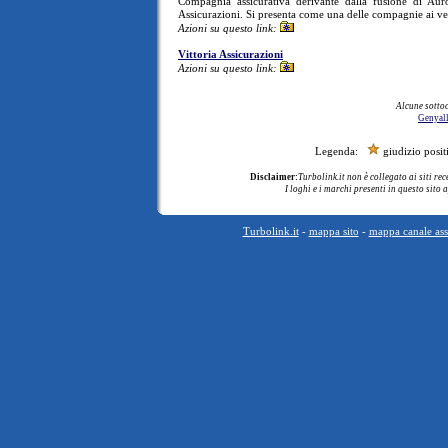
Compagnia assicurativa derivante dalla fusione di Aur
Assicurazioni. Si presenta come una delle compagnie ai ver
Azioni su questo link:
Vittoria Assicurazioni
Azioni su questo link:
Alcune sotto
Genyal
Legenda:
giudizio pos
Disclaimer:
Turbolink.it non è collegato ai siti rec
I loghi e i marchi presenti in questo sito 
Turbolink.it
-
mappa sito
-
mappa canale ass