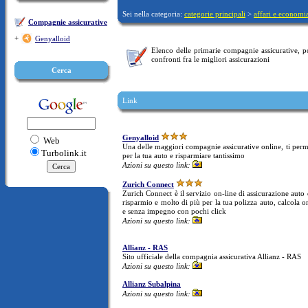
Sei nella categoria:
categorie principali
>
affari e economi
Compagnie assicurative
+
Genyalloid
Elenco delle primarie compagnie assicurative, pot
confronti fra le migliori assicurazioni
Cerca
Link
Genyalloid
Web
Una delle maggiori compagnie assicurative online, ti perme
Turbolink.it
per la tua auto e risparmiare tantissimo
Azioni su questo link:
Zurich Connect
Zurich Connect è il servizio on-line di assicurazione auto 
risparmio e molto di più per la tua polizza auto, calcola o
e senza impegno con pochi click
Azioni su questo link:
Allianz - RAS
Sito ufficiale della compagnia assicurativa Allianz - RAS
Azioni su questo link:
Allianz Subalpina
Azioni su questo link: