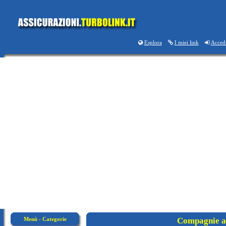
Esplora
I miei link
Acced
Menù - Categorie
Compagnie a