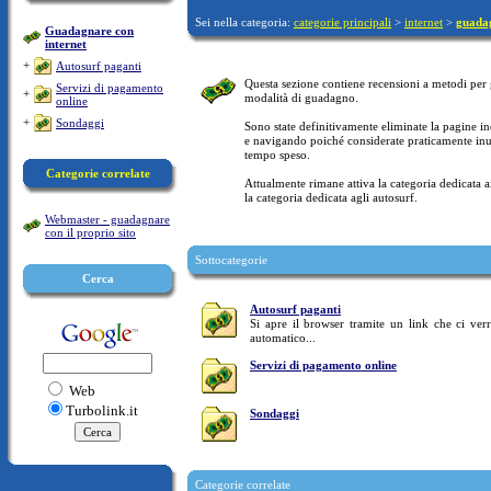
Sei nella categoria:
categorie principali
>
internet
>
guadag
Guadagnare con
internet
+
Autosurf paganti
Questa sezione contiene recensioni a metodi per
Servizi di pagamento
+
modalità di guadagno.
online
+
Sondaggi
Sono state definitivamente eliminate la pagine i
e navigando poiché considerate praticamente inuti
tempo speso.
Categorie correlate
Attualmente rimane attiva la categoria dedicata 
la categoria dedicata agli autosurf.
Webmaster - guadagnare
con il proprio sito
Sottocategorie
Cerca
Autosurf paganti
Si apre il browser tramite un link che ci verrà
automatico...
Servizi di pagamento online
Web
Turbolink.it
Sondaggi
Categorie correlate