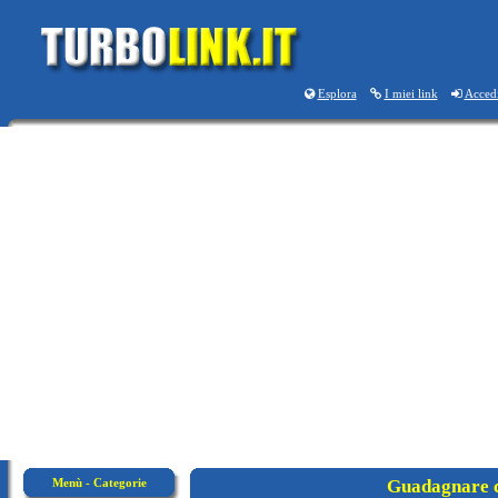
Esplora
I miei link
Acced
Menù - Categorie
Guadagnare c