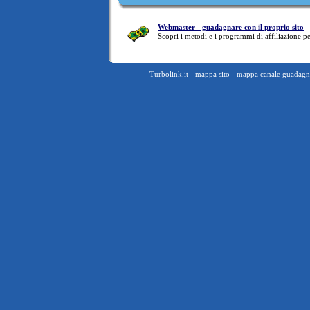
Webmaster - guadagnare con il proprio sito
Scopri i metodi e i programmi di affiliazione 
Turbolink.it
-
mappa sito
-
mappa canale guadagna