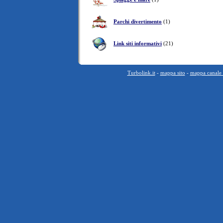
Parchi divertimento
(1)
Link siti informativi
(21)
Turbolink.it
-
mappa sito
-
mappa canale l