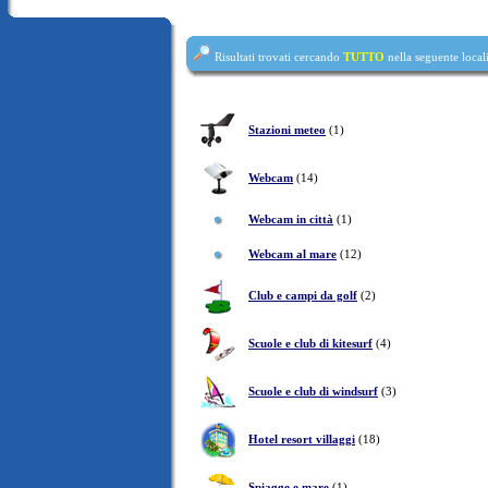
Risultati trovati cercando
TUTTO
nella seguente local
Stazioni meteo
(1)
Webcam
(14)
Webcam in città
(1)
Webcam al mare
(12)
Club e campi da golf
(2)
Scuole e club di kitesurf
(4)
Scuole e club di windsurf
(3)
Hotel resort villaggi
(18)
Spiagge e mare
(1)