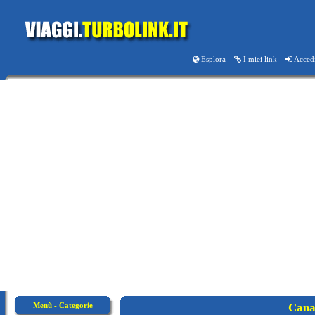
Esplora
I miei link
Acced
Menù - Categorie
Cana