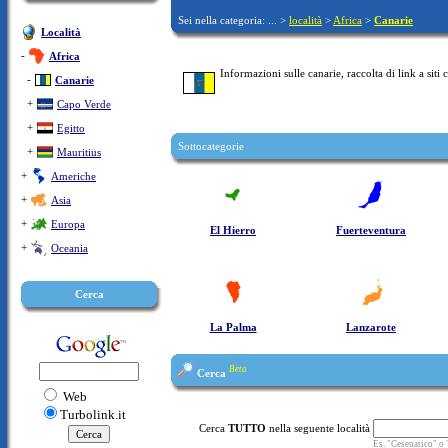
Sei nella categoria: ... >
località
>
Africa
>
Canarie
Località
-
Africa
Informazioni sulle canarie, raccolta di link a siti c
-
Canarie
+
Capo Verde
+
Egitto
Sottocategorie
+
Mauritius
+
Americhe
+
Asia
+
Europa
El Hierro
Fuerteventura
+
Oceania
Cerca
La Palma
Lanzarote
Beta
Cerca
Web
Turbolink.it
Cerca
TUTTO
nella seguente località
Es. "Cesenatico" o 