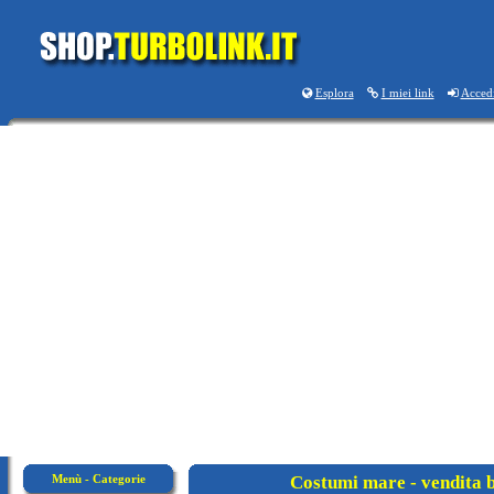
Esplora
I miei link
Acced
Menù - Categorie
Costumi mare - vendita 