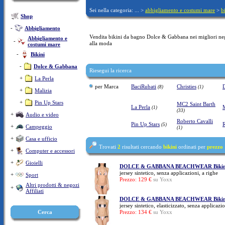
Sei nella categoria: ... >
abbigliamento e costumi mare
>
b
Shop
-
Abbigliamento
Vendita bikini da bagno Dolce & Gabbana nei migliori negoz
Abbigliamento e
-
alla moda
costumi mare
-
Bikini
-
Dolce & Gabbana
Riesegui la ricerca
+
La Perla
per Marca
BaciRubati
Christies
D
(8)
(1)
+
Malizia
+
Pin Up Stars
MC2 Saint Barth
La Perla
(1)
(33)
+
Audio e video
Roberto Cavalli
Pin Up Stars
(5)
+
Campeggio
(1)
+
Casa e ufficio
Trovati
2
risultati cercando
bikini
ordinati per
prezzo
+
Computer e accessori
+
Gioielli
DOLCE & GABBANA BEACHWEAR Bikini
jersey sintetico, senza applicazioni, a righe
+
Sport
Prezzo: 129 €
su Yoxx
Altri prodotti & negozi
+
Affiliati
DOLCE & GABBANA BEACHWEAR Bikini
jersey sintetico, elasticizzato, senza applicazi
Cerca
Prezzo: 134 €
su Yoxx