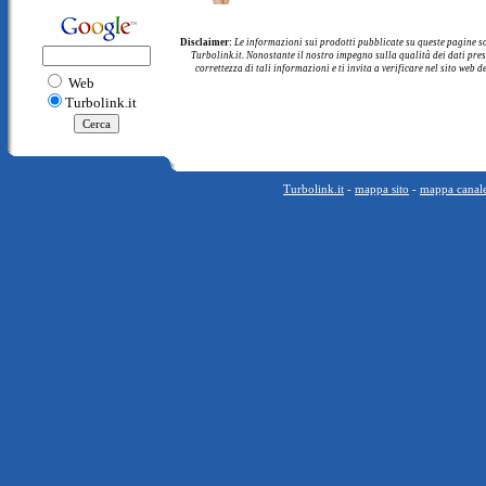
Disclaimer:
Le informazioni sui prodotti pubblicate su queste pagine s
Turbolink.it. Nonostante il nostro impegno sulla qualità dei dati pre
correttezza di tali informazioni e ti invita a verificare nel sito web d
Web
Turbolink.it
Turbolink.it
-
mappa sito
-
mappa canal