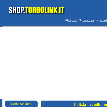
Esplora
I miei link
Acced
Menù - Categorie
Pulizia - vendita m