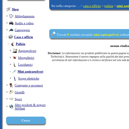
Sei nella categoria: ... >
casa e ufficio
>
pulizia
>
mini asp
Shop
+
Abbigliamento
+
Audio e video
+
Campeggio
Trovati
0
risultati cercando
mini aspirapolveri
ordinat
-
Casa e ufficio
-
Pulizia
nessun risult
+
Aspirapolveri
Disclaimer:
Le informazioni sui prodotti pubblicate su queste pagine s
Turbolink.it. Nonostante il nostro impegno sulla qualità dei dati pre
+
Idropulitrici
correttezza di tali informazioni e ti invita a verificare nel sito web d
+
Lucidatrici
-
Mini aspirapolveri
+
Scope elettriche
+
Computer e accessori
+
Gioielli
+
Sport
Altri prodotti & negozi
+
Affiliati
Cerca