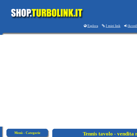
Esplora
I miei link
Acced
Menù - Categorie
Tennis tavolo - vendita 