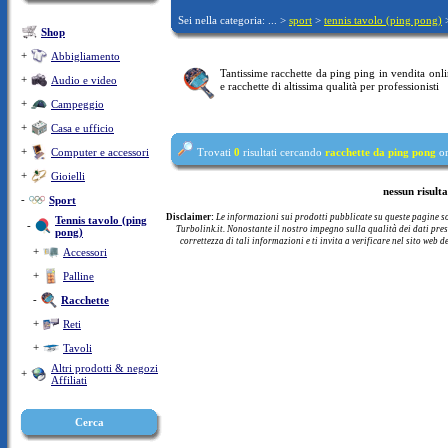
Sei nella categoria: ... >
sport
>
tennis tavolo (ping pong)
Shop
+
Abbigliamento
Tantissime racchette da ping ping in vendita onlin
+
Audio e video
e racchette di altissima qualità per professionisti
+
Campeggio
+
Casa e ufficio
+
Computer e accessori
Trovati
0
risultati cercando
racchette da ping pong
or
+
Gioielli
nessun risult
-
Sport
Disclaimer:
Le informazioni sui prodotti pubblicate su queste pagine s
Tennis tavolo (ping
-
Turbolink.it. Nonostante il nostro impegno sulla qualità dei dati pre
pong)
correttezza di tali informazioni e ti invita a verificare nel sito web d
+
Accessori
+
Palline
-
Racchette
+
Reti
+
Tavoli
Altri prodotti & negozi
+
Affiliati
Cerca