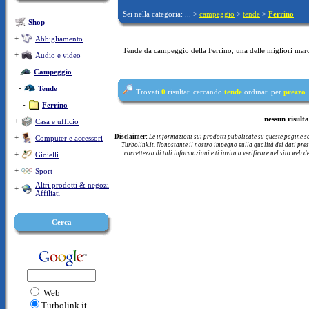
Sei nella categoria: ... >
campeggio
>
tende
>
Ferrino
Shop
+
Abbigliamento
Tende da campeggio della Ferrino, una delle migliori marc
+
Audio e video
-
Campeggio
-
Tende
Trovati
0
risultati cercando
tende
ordinati per
prezzo
-
Ferrino
nessun risult
+
Casa e ufficio
+
Disclaimer:
Le informazioni sui prodotti pubblicate su queste pagine s
Computer e accessori
Turbolink.it. Nonostante il nostro impegno sulla qualità dei dati pre
+
correttezza di tali informazioni e ti invita a verificare nel sito web d
Gioielli
+
Sport
Altri prodotti & negozi
+
Affiliati
Cerca
Web
Turbolink.it