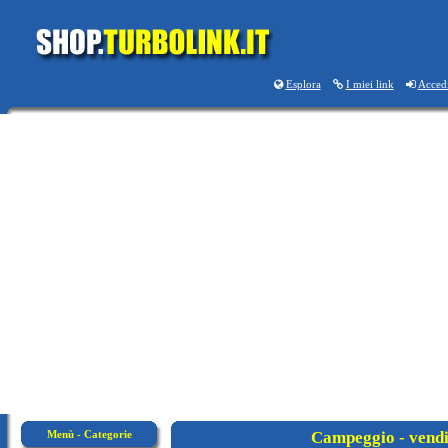
Esplora
I miei link
Acced
Menù - Categorie
Campeggio - vendi